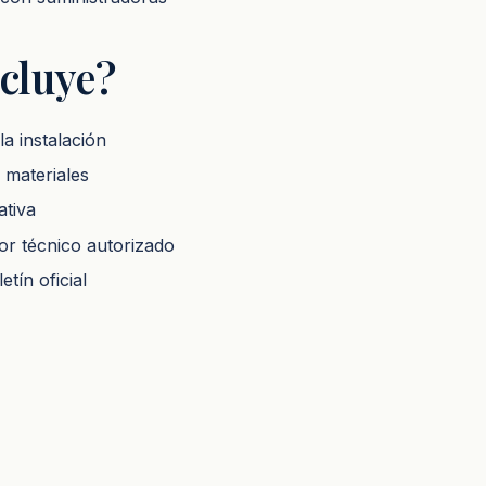
cluye?
la instalación
e materiales
ativa
por técnico autorizado
etín oficial